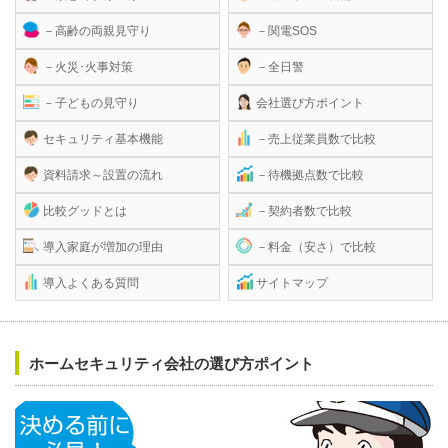
－高齢の両親見守り
－関電SOS
－火災･火事対策
－全日警
－子どもの見守り
会社選び方ポイント
セキュリティ基本機能
－売上従業員数で比較
資料請求～設置の流れ
－待機拠点数で比較
比較グッドとは
－契約者数で比較
導入家庭が増加の理由
－料金（安さ）で比較
導入よくある質問
サイトマップ
ホームセキュリティ会社の選び方ポイント