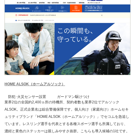
HOME ALSOK（ホームアルソック）
防犯･火災センサー設置
ガードマン駆けつけ
業界2位の全国約2,400ヵ所の待機所、契約者数も業界2位でアルソック
ALSOK。正式企業名は綜合警備保障です。個人向け（家庭向け）ホームセキ
ュリティブランド「HOME ALSOK（ホームアルソック）」でセコムを急追し
ています。レスリング選手を代表とする各種スポーツ選手も所属しており、
濃紺と黄色のステッカーは親しみやすさ抜群。こちらも導入候補の1社です。