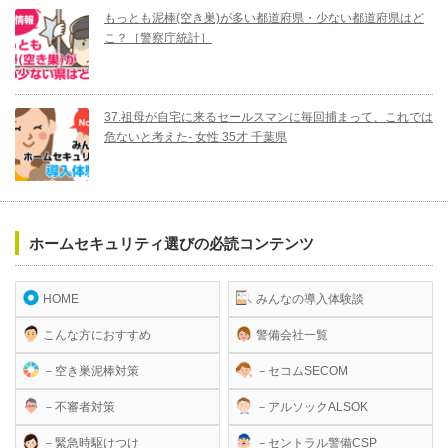
もっとも泥棒(空き巣)が多い都道府県・少ない都道府県はど
こ？［警察庁統計］
37.祖母が自宅に来るセールスマンに毎回捕まって、これでは
危ないと考えた- 女性 35才 千葉県
ホームセキュリティ選びの必読コンテンツ
HOME
みんなの導入体験談
こんな方におすすめ
警備会社一覧
－空き巣泥棒対策
－セコムSECOM
－不審者対策
－アルソックALSOK
－緊急時駆けつけ
－セントラル警備CSP