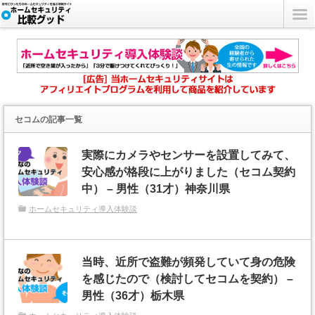
セコム
の記事一覧
実際にカメラやセンサーを設置してみて、
安心感が格段に上がりました（セコム契約
中） – 男性（31才）神奈川県
ホームセキュリティ導入体験談
当時、近所で盗難が頻発していて身の危険
を感じたので（検討してセコムを契約） –
男性（36才）栃木県