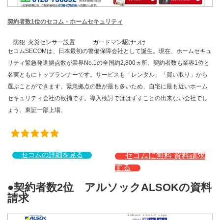
契約者数1位のセコム・ホームセキュリティ
防犯･火災センサー設置
ガードマン駆けつけ
セコムSECOMは、日本最初の警備保障会社として誕生。現在、ホームセキュ
リティ緊急発進拠点数が業界No.1の全国約2,800ヵ所、契約者数も業界1位と
名実ともにトップランナーです。サービスも「レンタル」「買い取り」から
選ぶことができます。緊急拠点の数が最も多いため、自宅に最も近いホーム
セキュリティ会社の候補です。導入検討でははずすことの出来ない会社でし
ょう。東証一部上場。
セコムの詳細を見る
セコムに無料 資料請求
する
●契約者数2位 アルソックALSOKの資料
請求