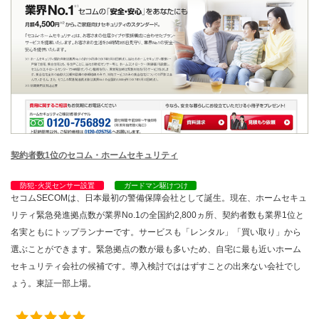
契約者数1位のセコム・ホームセキュリティ
防犯･火災センサー設置
ガードマン駆けつけ
セコムSECOMは、日本最初の警備保障会社として誕生。現在、ホームセキュ
リティ緊急発進拠点数が業界No.1の全国約2,800ヵ所、契約者数も業界1位と
名実ともにトップランナーです。サービスも「レンタル」「買い取り」から
選ぶことができます。緊急拠点の数が最も多いため、自宅に最も近いホーム
セキュリティ会社の候補です。導入検討でははずすことの出来ない会社でし
ょう。東証一部上場。