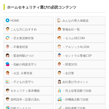
ホームセキュリティ選びの必読コンテンツ
HOME
みんなの導入体験談
こんな方におすすめ
警備会社一覧
－空き巣泥棒対策
－セコムSECOM
－不審者対策
－アルソックALSOK
－緊急時駆けつけ
－セントラル警備CSP
－高齢の両親見守り
－関電SOS
－火災･火事対策
－全日警
－子どもの見守り
会社選び方ポイント
セキュリティ基本機能
－売上従業員数で比較
資料請求～設置の流れ
－待機拠点数で比較
比較グッドとは
－契約者数で比較