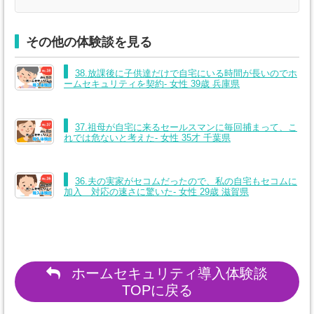
その他の体験談を見る
38.放課後に子供達だけで自宅にいる時間が長いのでホ
ームセキュリティを契約- 女性 39歳 兵庫県
37.祖母が自宅に来るセールスマンに毎回捕まって、こ
れでは危ないと考えた- 女性 35才 千葉県
36.夫の実家がセコムだったので、私の自宅もセコムに
加入 対応の速さに驚いた- 女性 29歳 滋賀県
ホームセキュリティ導入体験談
TOPに戻る