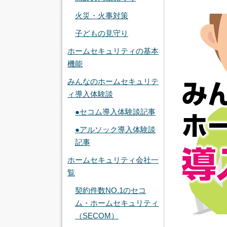
火災・火事対策
子どもの見守り
ホームセキュリティの基本
機能
みんなのホームセキュリテ
ィ導入体験談
●セコム導入体験談記事
●アルソック導入体験談
記事
ホームセキュリティ会社一
覧
契約件数NO.1のセコ
ム・ホームセキュリティ
（SECOM）