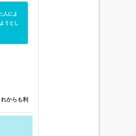
た人によ
ようとし
これからも利