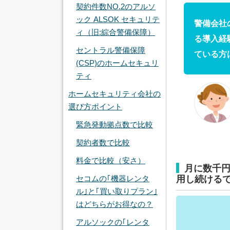
契約件数NO.2のアルソ
ック ALSOK セキュリテ
警備会社
ィ（旧:綜合警備保障）
る導入経
セントラル警備保障
ている方
(CSP)のホームセキュリ
ティ
ホームセキュリティ会社の
選び方ポイント
緊急発動拠点数で比較
契約者数で比較
料金で比較（安さ）
月に数千
セコムの｢機器レンタ
用し続ける
ル｣と｢買い取りプラン｣
はどちらがお得なの？
アルソックの｢レンタ