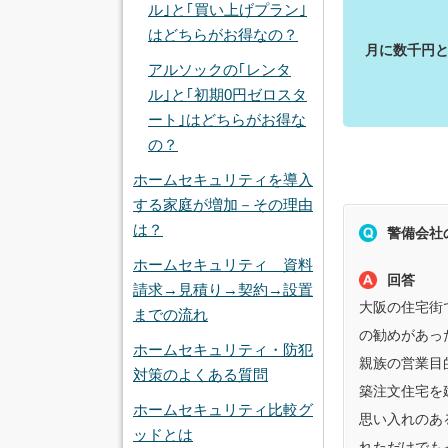
ル｣と｢買い上げプラン｣
はどちらがお得なの？
月に数千円
アルソックの｢レンタ
ル｣と｢初期0円ゼロスタ
ート｣はどちらがお得な
の？
ホームセキュリティを導入
する家庭が増加－その理由
は？
警備会社
ホームセキュリティ 資料
回答
請求→見積り→契約→設置
大阪の住宅街
までの流れ
の勧めがあっ
ホームセキュリティ・防犯
親族の営業目
対策のよくある質問
築注文住宅を
ホームセキュリティ比較グ
思い入れのあ
ッドとは
れただけでも