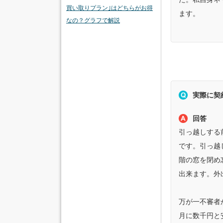
買い取りプラン｣はどちらがお得
ます。
なの？グラフで解説
実際に契
回答
引っ越しする
です。引っ越
階の窓を閉め
出来ます。外
万が一不審者
月に数千円と