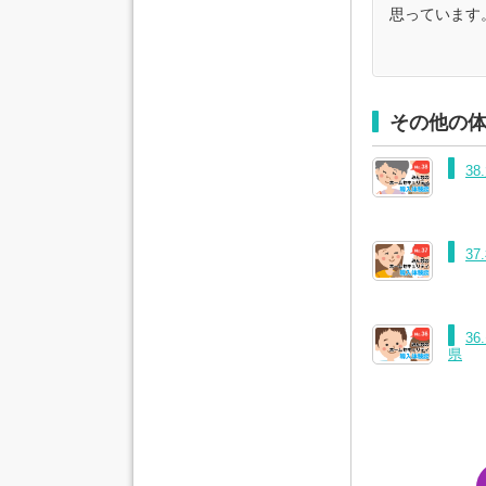
思っています
その他の
3
3
3
県