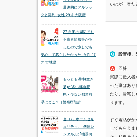
いのが一番だ
最終的にアルソッ
クと契約- 女性 29才 大阪府
27.自宅の周辺でも
不審者情報等があ
ったので少しでも
設置後、
安心して暮らしたかった- 女性 47
才 宮城県
回答
実際に侵入者
もっとも泥棒(空き
った事はあり
巣)が多い都道府
たり、帰宅し
県・少ない都道府
県はどこ？［警察庁統計］
ります。
セコム･ホームセキ
すぐ電話がか
ュリティ、｢機器レ
してもらえま
ンタル｣と｢機器お
た。私自身ネ