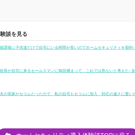
。
体験談を見る
8.放課後に子供達だけで自宅にいる時間が長いのでホームセキュリティを契約- 女
7.祖母が自宅に来るセールスマンに毎回捕まって、これでは危ないと考えた- 女性
6.夫の実家がセコムだったので、私の自宅もセコムに加入 対応の速さに驚いた- 