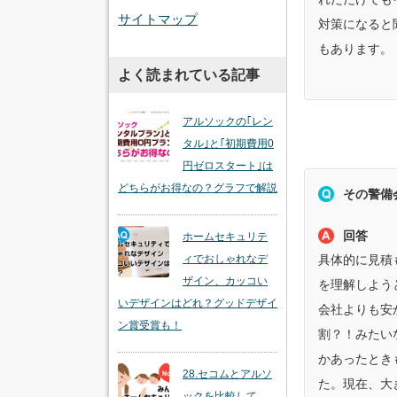
サイトマップ
対策になると
もあります。
よく読まれている記事
アルソックの｢レン
タル｣と｢初期費用0
円ゼロスタート｣は
どちらがお得なの？グラフで解説
その警備
回答
ホームセキュリテ
ィでおしゃれなデ
具体的に見積
ザイン、カッコい
を理解しよう
いデザインはどれ？グッドデザイ
会社よりも安
ン賞受賞も！
割？！みたい
かあったとき
28.セコムとアルソ
た。現在、大
ックを比較して、