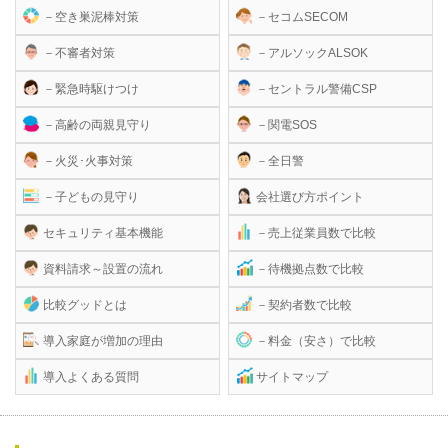
－空き巣泥棒対策
－セコムSECOM
－不審者対策
－アルソックALSOK
－緊急時駆けつけ
－セントラル警備CSP
－高齢の両親見守り
－関電SOS
－火災･火事対策
－全日警
－子どもの見守り
会社選び方ポイント
セキュリティ基本機能
－売上従業員数で比較
資料請求～設置の流れ
－待機拠点数で比較
比較グッドとは
－契約者数で比較
導入家庭が増加の理由
－料金（安さ）で比較
導入よくある質問
サイトマップ