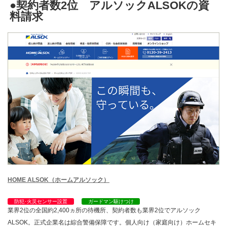
●契約者数2位 アルソックALSOKの資
料請求
HOME ALSOK（ホームアルソック）
防犯･火災センサー設置
ガードマン駆けつけ
業界2位の全国約2,400ヵ所の待機所、契約者数も業界2位でアルソック
ALSOK。正式企業名は綜合警備保障です。個人向け（家庭向け）ホームセキ