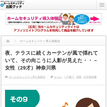
ホームセキュリティ導入体験談
夜、テラスに続くカーテンが風で揺れて
夜、テラスに続くカーテンが風で揺れていて、その向こうに人影が...
いて、その向こうに人影が見えた・・ –
女性（29才）神奈川県
ホームセキュリティ導入体験談
セコム
一戸建て
泥棒
火災報知機