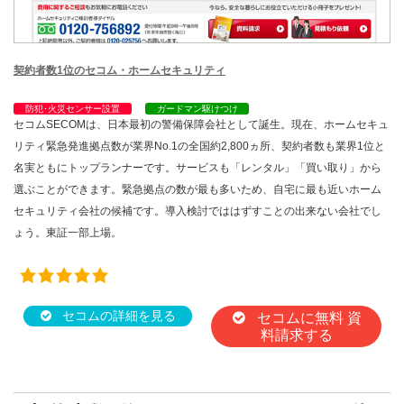
契約者数1位のセコム・ホームセキュリティ
防犯･火災センサー設置
ガードマン駆けつけ
セコムSECOMは、日本最初の警備保障会社として誕生。現在、ホームセキュ
リティ緊急発進拠点数が業界No.1の全国約2,800ヵ所、契約者数も業界1位と
名実ともにトップランナーです。サービスも「レンタル」「買い取り」から
選ぶことができます。緊急拠点の数が最も多いため、自宅に最も近いホーム
セキュリティ会社の候補です。導入検討でははずすことの出来ない会社でし
ょう。東証一部上場。
セコムの詳細を見る
セコムに無料 資
料請求する